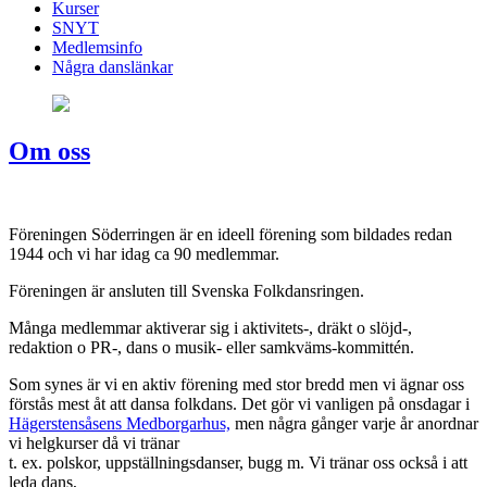
Kurser
SNYT
Medlemsinfo
Några danslänkar
Om oss
Föreningen Söderringen är en ideell förening som bildades redan
1944 och vi har idag ca 90 medlemmar.
Föreningen är ansluten till Svenska Folkdansringen.
Många medlemmar aktiverar sig i aktivitets-, dräkt o slöjd-,
redaktion o PR-, dans o musik- eller samkväms-kommittén.
Som synes är vi en aktiv förening med stor bredd men vi ägnar oss
förstås mest åt att dansa folkdans. Det gör vi vanligen på onsdagar i
Hägerstensåsens Medborgarhus,
men några gånger varje år anordnar
vi helgkurser då vi tränar
t. ex. polskor, uppställningsdanser, bugg m. Vi tränar oss också i att
leda dans,