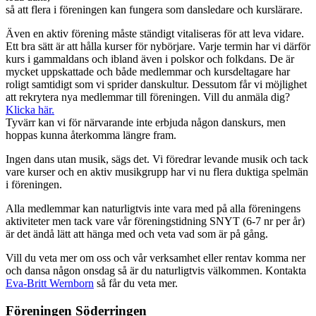
så att flera i föreningen kan fungera som dansledare och kurslärare.
Även en aktiv förening måste ständigt vitaliseras för att leva vidare.
Ett bra sätt är att hålla kurser för nybörjare. Varje termin har vi därför
kurs i gammaldans och ibland även i polskor och folkdans. De är
mycket uppskattade och både medlemmar och kursdeltagare har
roligt samtidigt som vi sprider danskultur. Dessutom får vi möjlighet
att rekrytera nya medlemmar till föreningen. Vill du anmäla dig?
Klicka här.
Tyvärr kan vi för närvarande inte erbjuda någon danskurs, men
hoppas kunna återkomma längre fram.
Ingen dans utan musik, sägs det. Vi föredrar levande musik och tack
vare kurser och en aktiv musikgrupp har vi nu flera duktiga spelmän
i föreningen.
Alla medlemmar kan naturligtvis inte vara med på alla föreningens
aktiviteter men tack vare vår föreningstidning SNYT (6-7 nr per år)
är det ändå lätt att hänga med och veta vad som är på gång.
Vill du veta mer om oss och vår verksamhet eller rentav komma ner
och dansa någon onsdag så är du naturligtvis välkommen. Kontakta
Eva-Britt Wernborn
så får du veta mer.
Föreningen Söderringen