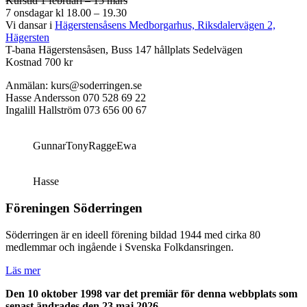
Kurstid 1 februari – 15 mars
7 onsdagar kl 18.00 – 19.30
Vi dansar i
Hägerstensåsens Medborgarhus, Riksdalervägen 2,
Hägersten
T-bana Hägerstensåsen, Buss 147 hållplats Sedelvägen
Kostnad 700 kr
Anmälan: kurs@soderringen.se
Hasse Andersson 070 528 69 22
Ingalill Hallström 073 656 00 67
Gunnar
Tony
Ragge
Ewa
Hasse
Föreningen Söderringen
Söderringen är en ideell förening bildad 1944 med cirka 80
medlemmar och ingående i Svenska Folkdansringen.
Läs mer
Den 10 oktober 1998 var det premiär för denna webbplats som
senast ändrades den 23 maj 2026.