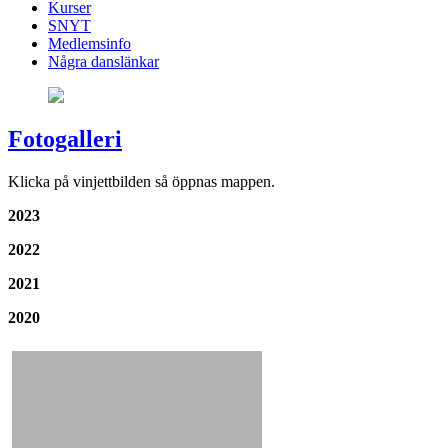
Kurser
SNYT
Medlemsinfo
Några danslänkar
Fotogalleri
Klicka på vinjettbilden så öppnas mappen.
2023
2022
2021
2020