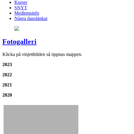
Kurser
SNYT
Medlemsinfo
Några danslänkar
Fotogalleri
Klicka på vinjettbilden så öppnas mappen.
2023
2022
2021
2020