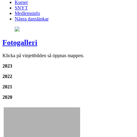
Kurser
SNYT
Medlemsinfo
Några danslänkar
Fotogalleri
Klicka på vinjettbilden så öppnas mappen.
2023
2022
2021
2020