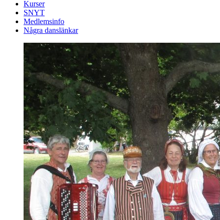
Kurser
SNYT
Medlemsinfo
Några danslänkar