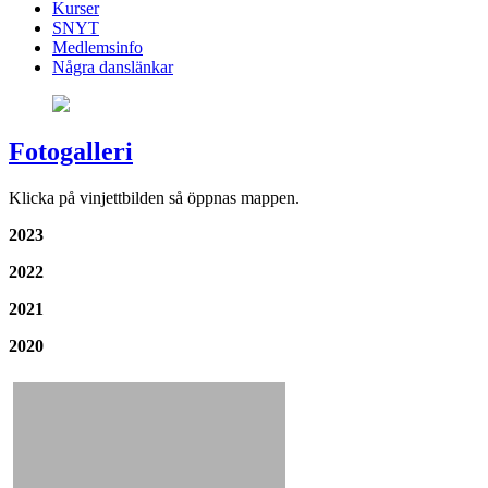
Kurser
SNYT
Medlemsinfo
Några danslänkar
Fotogalleri
Klicka på vinjettbilden så öppnas mappen.
2023
2022
2021
2020