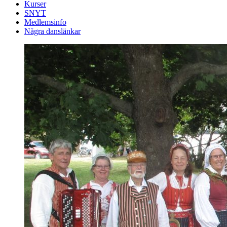
Kurser
SNYT
Medlemsinfo
Några danslänkar