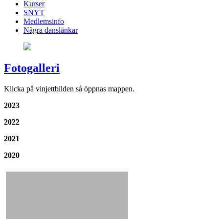
Kurser
SNYT
Medlemsinfo
Några danslänkar
Fotogalleri
Klicka på vinjettbilden så öppnas mappen.
2023
2022
2021
2020