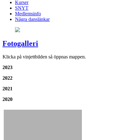
Kurser
SNYT
Medlemsinfo
Några danslänkar
Fotogalleri
Klicka på vinjettbilden så öppnas mappen.
2023
2022
2021
2020