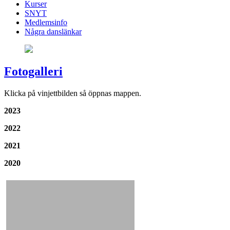
Kurser
SNYT
Medlemsinfo
Några danslänkar
Fotogalleri
Klicka på vinjettbilden så öppnas mappen.
2023
2022
2021
2020