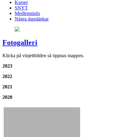
Kurser
SNYT
Medlemsinfo
Några danslänkar
Fotogalleri
Klicka på vinjettbilden så öppnas mappen.
2023
2022
2021
2020