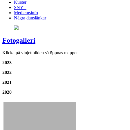
Kurser
SNYT
Medlemsinfo
Några danslänkar
Fotogalleri
Klicka på vinjettbilden så öppnas mappen.
2023
2022
2021
2020