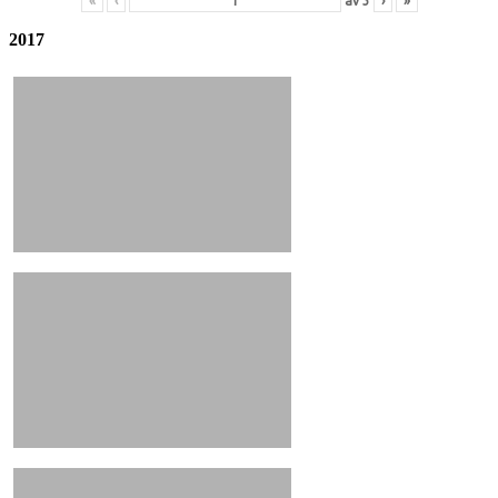
«
‹
av
3
›
»
2017