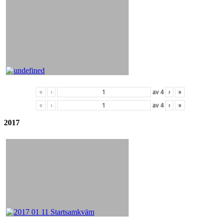
«
‹
av
4
›
»
«
‹
av
4
›
»
2017