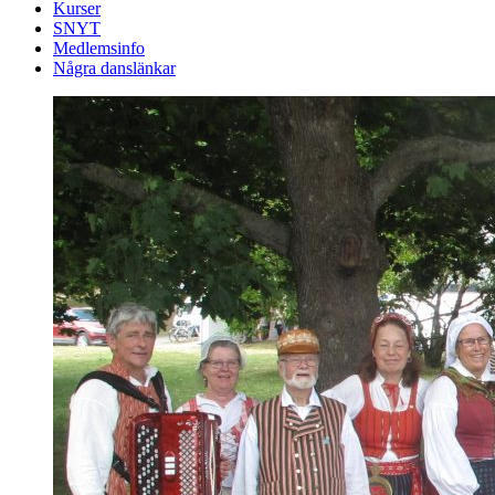
Kurser
SNYT
Medlemsinfo
Några danslänkar