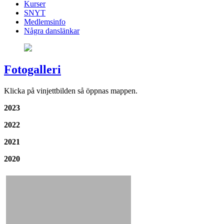
Kurser
SNYT
Medlemsinfo
Några danslänkar
Fotogalleri
Klicka på vinjettbilden så öppnas mappen.
2023
2022
2021
2020