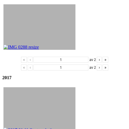
«
‹
av
2
›
»
«
‹
av
2
›
»
2017