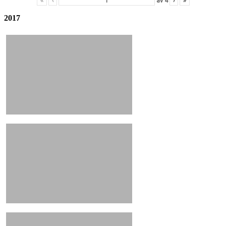
«
‹
av
4
›
»
2017