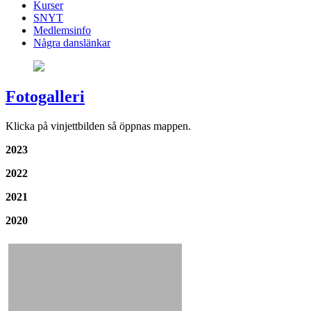
Kurser
SNYT
Medlemsinfo
Några danslänkar
Fotogalleri
Klicka på vinjettbilden så öppnas mappen.
2023
2022
2021
2020