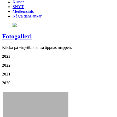
Kurser
SNYT
Medlemsinfo
Några danslänkar
Fotogalleri
Klicka på vinjettbilden så öppnas mappen.
2023
2022
2021
2020