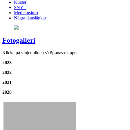
Kurser
SNYT
Medlemsinfo
Några danslänkar
Fotogalleri
Klicka på vinjettbilden så öppnas mappen.
2023
2022
2021
2020