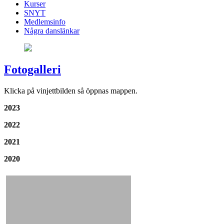
Kurser
SNYT
Medlemsinfo
Några danslänkar
Fotogalleri
Klicka på vinjettbilden så öppnas mappen.
2023
2022
2021
2020