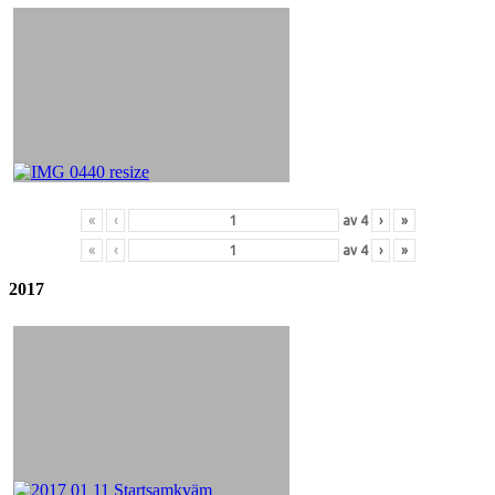
«
‹
av
4
›
»
«
‹
av
4
›
»
2017