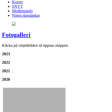
Kurser
SNYT
Medlemsinfo
Några danslänkar
Fotogalleri
Klicka på vinjettbilden så öppnas mappen.
2023
2022
2021
2020