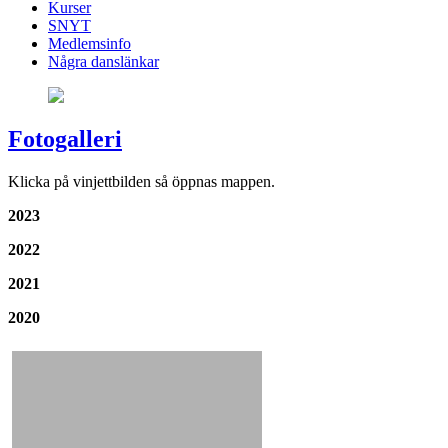
Kurser
SNYT
Medlemsinfo
Några danslänkar
Fotogalleri
Klicka på vinjettbilden så öppnas mappen.
2023
2022
2021
2020