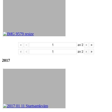
«
‹
av
2
›
»
«
‹
av
2
›
»
2017