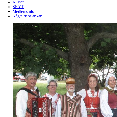
Kurser
SNYT
Medlemsinfo
Några danslänkar