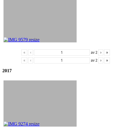
«
‹
av
2
›
»
«
‹
av
2
›
»
2017