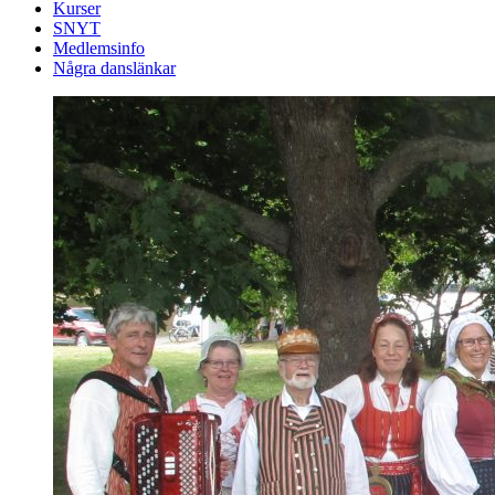
Kurser
SNYT
Medlemsinfo
Några danslänkar