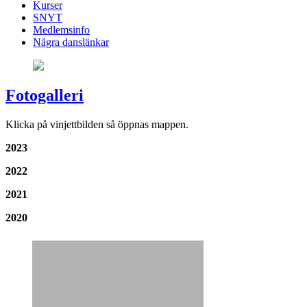
Kurser
SNYT
Medlemsinfo
Några danslänkar
Fotogalleri
Klicka på vinjettbilden så öppnas mappen.
2023
2022
2021
2020