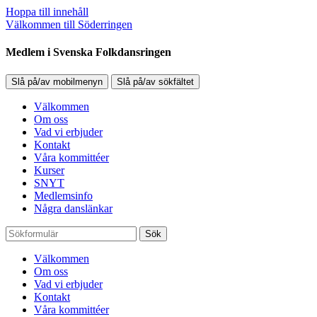
Hoppa till innehåll
Välkommen till Söderringen
Medlem i Svenska Folkdansringen
Slå på/av mobilmenyn
Slå på/av sökfältet
Välkommen
Om oss
Vad vi erbjuder
Kontakt
Våra kommittéer
Kurser
SNYT
Medlemsinfo
Några danslänkar
Sök
Välkommen
Om oss
Vad vi erbjuder
Kontakt
Våra kommittéer