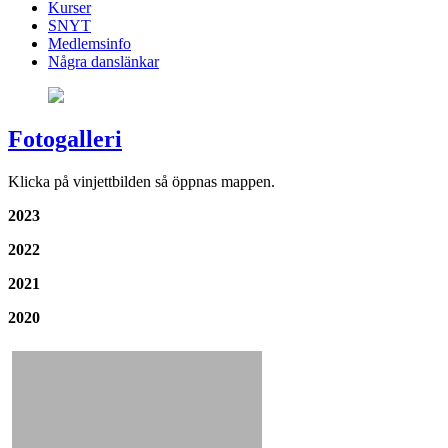
Kurser
SNYT
Medlemsinfo
Några danslänkar
Fotogalleri
Klicka på vinjettbilden så öppnas mappen.
2023
2022
2021
2020