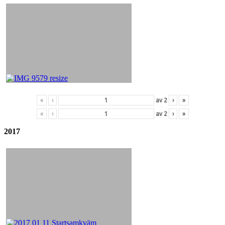
«
‹
av
2
›
»
«
‹
av
2
›
»
2017