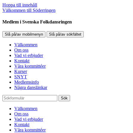
Hoppa till innehåll
Välkommen till Söderringen
Medlem i Svenska Folkdansringen
Slå på/av mobilmenyn
Slå på/av sökfältet
Välkommen
Om oss
Vad vi erbjuder
Kontakt
Våra kommittéer
Kurser
SNYT
Medlemsinfo
Några danslänkar
Sök
Välkommen
Om oss
Vad vi erbjuder
Kontakt
Våra kommittéer