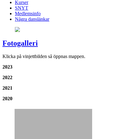
Kurser
SNYT
Medlemsinfo
Några danslänkar
Fotogalleri
Klicka på vinjettbilden så öppnas mappen.
2023
2022
2021
2020