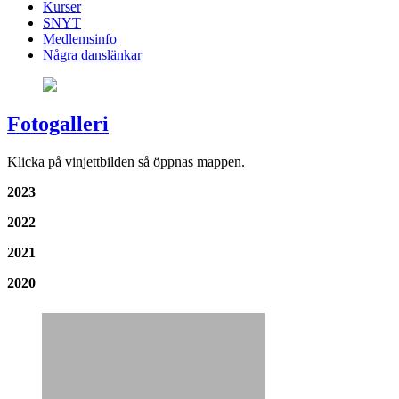
Kurser
SNYT
Medlemsinfo
Några danslänkar
Fotogalleri
Klicka på vinjettbilden så öppnas mappen.
2023
2022
2021
2020