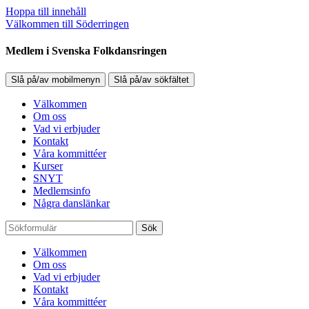
Hoppa till innehåll
Välkommen till Söderringen
Medlem i Svenska Folkdansringen
Slå på/av mobilmenyn
Slå på/av sökfältet
Välkommen
Om oss
Vad vi erbjuder
Kontakt
Våra kommittéer
Kurser
SNYT
Medlemsinfo
Några danslänkar
Sök
Välkommen
Om oss
Vad vi erbjuder
Kontakt
Våra kommittéer