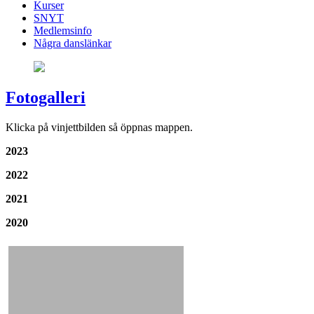
Kurser
SNYT
Medlemsinfo
Några danslänkar
Fotogalleri
Klicka på vinjettbilden så öppnas mappen.
2023
2022
2021
2020