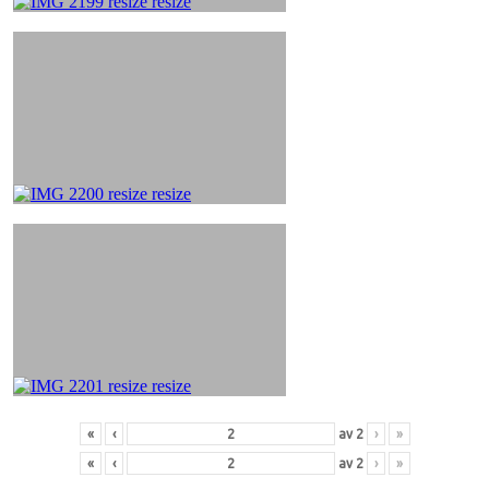
«
‹
av
2
›
»
«
‹
av
2
›
»