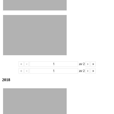
«
‹
av
2
›
»
«
‹
av
2
›
»
2018