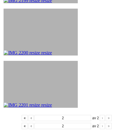
«
‹
av
2
›
»
«
‹
av
2
›
»