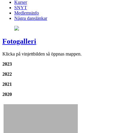
Kurser
SNYT
Medlemsinfo
Några danslänkar
Fotogalleri
Klicka på vinjettbilden så öppnas mappen.
2023
2022
2021
2020