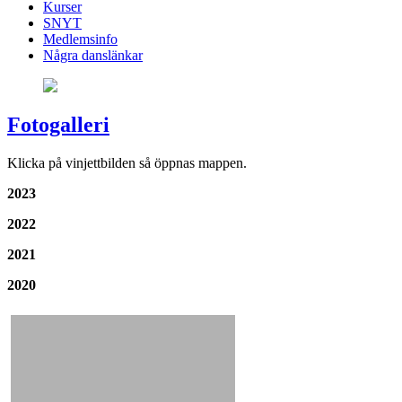
Kurser
SNYT
Medlemsinfo
Några danslänkar
Fotogalleri
Klicka på vinjettbilden så öppnas mappen.
2023
2022
2021
2020