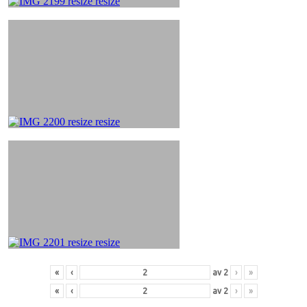
«
‹
av
2
›
»
«
‹
av
2
›
»