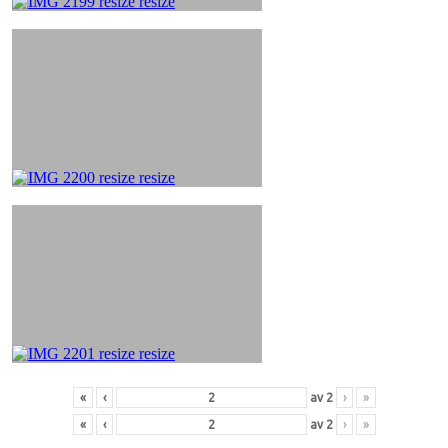
«
‹
av
2
›
»
«
‹
av
2
›
»