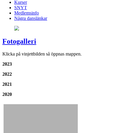
Kurser
SNYT
Medlemsinfo
Några danslänkar
Fotogalleri
Klicka på vinjettbilden så öppnas mappen.
2023
2022
2021
2020