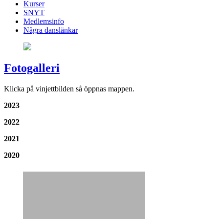
Kurser
SNYT
Medlemsinfo
Några danslänkar
Fotogalleri
Klicka på vinjettbilden så öppnas mappen.
2023
2022
2021
2020