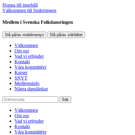
Hoppa till innehåll
Välkommen till Söderringen
Medlem i Svenska Folkdansringen
Slå på/av mobilmenyn
Slå på/av sökfältet
Välkommen
Om oss
Vad vi erbjuder
Kontakt
Våra kommittéer
Kurser
SNYT
Medlemsinfo
Några danslänkar
Sök
Välkommen
Om oss
Vad vi erbjuder
Kontakt
Våra kommittéer