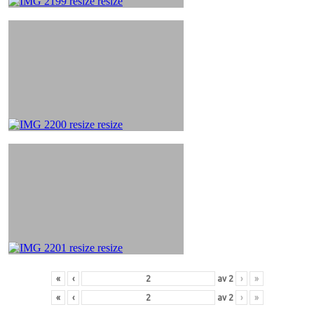
«
‹
av
2
›
»
«
‹
av
2
›
»