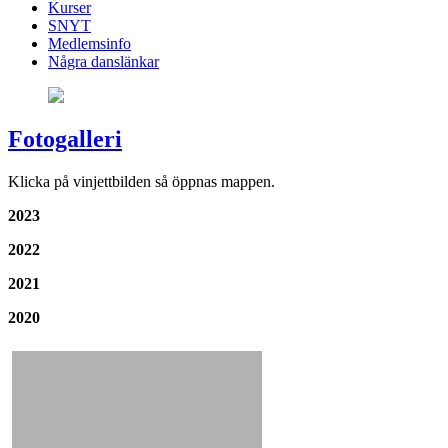
Kurser
SNYT
Medlemsinfo
Några danslänkar
Fotogalleri
Klicka på vinjettbilden så öppnas mappen.
2023
2022
2021
2020