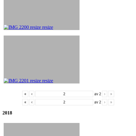
«
‹
av
2
›
»
«
‹
av
2
›
»
2018