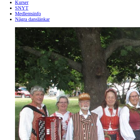
Kurser
SNYT
Medlemsinfo
Några danslänkar