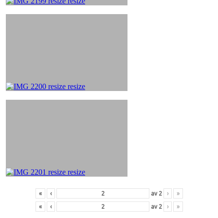
«
‹
av
2
›
»
«
‹
av
2
›
»