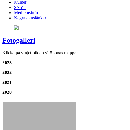
Kurser
SNYT
Medlemsinfo
Några danslänkar
Fotogalleri
Klicka på vinjettbilden så öppnas mappen.
2023
2022
2021
2020