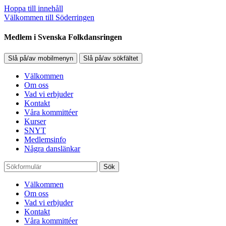
Hoppa till innehåll
Välkommen till Söderringen
Medlem i Svenska Folkdansringen
Slå på/av mobilmenyn
Slå på/av sökfältet
Välkommen
Om oss
Vad vi erbjuder
Kontakt
Våra kommittéer
Kurser
SNYT
Medlemsinfo
Några danslänkar
Sök
Välkommen
Om oss
Vad vi erbjuder
Kontakt
Våra kommittéer