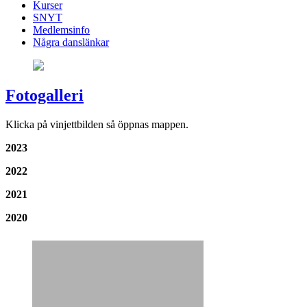
Kurser
SNYT
Medlemsinfo
Några danslänkar
Fotogalleri
Klicka på vinjettbilden så öppnas mappen.
2023
2022
2021
2020