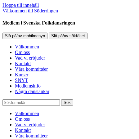
Hoppa till innehåll
Välkommen till Söderringen
Medlem i Svenska Folkdansringen
Slå på/av mobilmenyn
Slå på/av sökfältet
Välkommen
Om oss
Vad vi erbjuder
Kontakt
Våra kommittéer
Kurser
SNYT
Medlemsinfo
Några danslänkar
Sök
Välkommen
Om oss
Vad vi erbjuder
Kontakt
Våra kommittéer