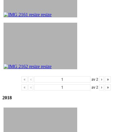
«
‹
av
2
›
»
«
‹
av
2
›
»
2018