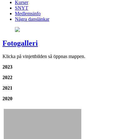
Kurser
SNYT
Medlemsinfo
Några danslänkar
Fotogalleri
Klicka på vinjettbilden så öppnas mappen.
2023
2022
2021
2020