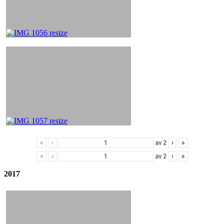
«
‹
av
2
›
»
«
‹
av
2
›
»
2017