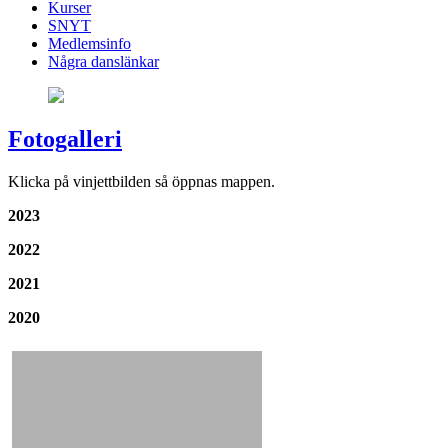
Kurser
SNYT
Medlemsinfo
Några danslänkar
Fotogalleri
Klicka på vinjettbilden så öppnas mappen.
2023
2022
2021
2020