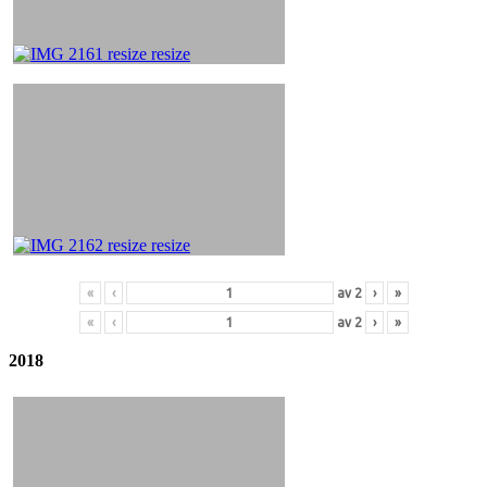
«
‹
av
2
›
»
«
‹
av
2
›
»
2018