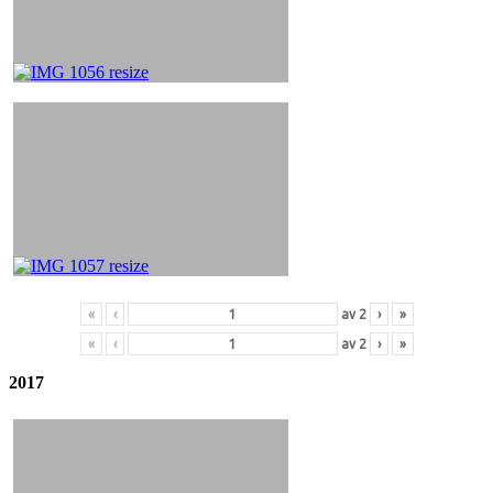
«
‹
av
2
›
»
«
‹
av
2
›
»
2017