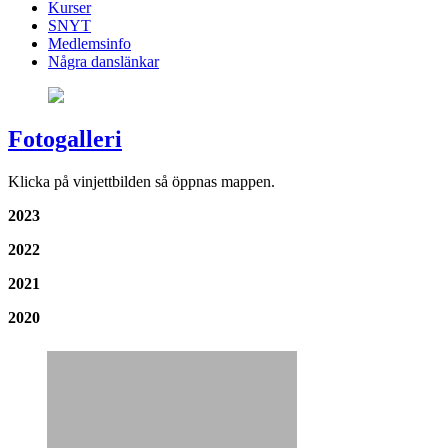
Kurser
SNYT
Medlemsinfo
Några danslänkar
Fotogalleri
Klicka på vinjettbilden så öppnas mappen.
2023
2022
2021
2020