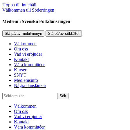
Hoppa till innehåll
Välkommen till Söderringen
Medlem i Svenska Folkdansringen
Slå på/av mobilmenyn
Slå på/av sökfältet
Välkommen
Om oss
Vad vi erbjuder
Kontakt
Våra kommittéer
Kurser
SNYT
Medlemsinfo
Några danslänkar
Sök
Välkommen
Om oss
Vad vi erbjuder
Kontakt
Våra kommittéer