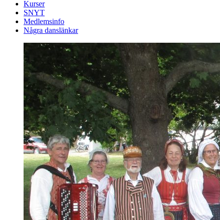
Kurser
SNYT
Medlemsinfo
Några danslänkar