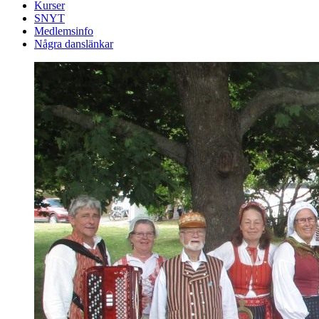
Kurser
SNYT
Medlemsinfo
Några danslänkar