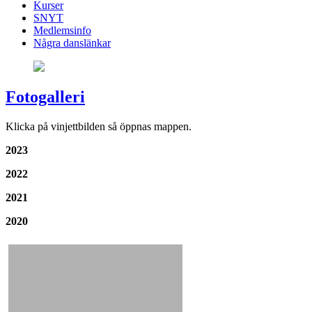
Kurser
SNYT
Medlemsinfo
Några danslänkar
Fotogalleri
Klicka på vinjettbilden så öppnas mappen.
2023
2022
2021
2020