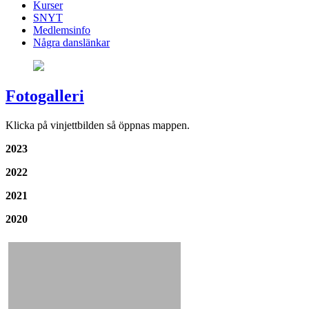
Kurser
SNYT
Medlemsinfo
Några danslänkar
Fotogalleri
Klicka på vinjettbilden så öppnas mappen.
2023
2022
2021
2020