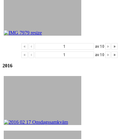
«
‹
av
10
›
»
«
‹
av
10
›
»
2016