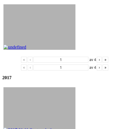
«
‹
av
4
›
»
«
‹
av
4
›
»
2017