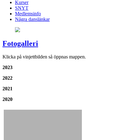
Kurser
SNYT
Medlemsinfo
Några danslänkar
Fotogalleri
Klicka på vinjettbilden så öppnas mappen.
2023
2022
2021
2020