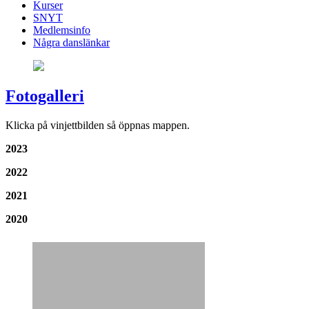
Kurser
SNYT
Medlemsinfo
Några danslänkar
Fotogalleri
Klicka på vinjettbilden så öppnas mappen.
2023
2022
2021
2020