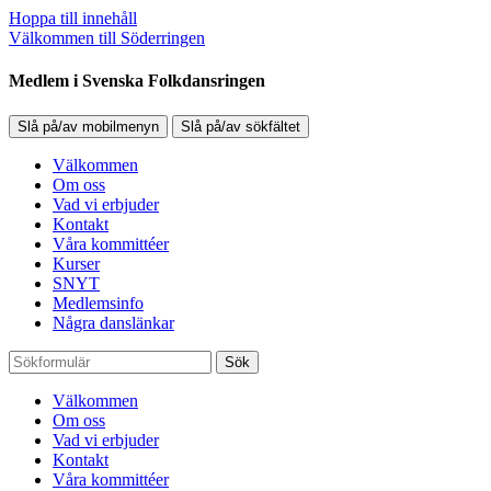
Hoppa till innehåll
Välkommen till Söderringen
Medlem i Svenska Folkdansringen
Slå på/av mobilmenyn
Slå på/av sökfältet
Välkommen
Om oss
Vad vi erbjuder
Kontakt
Våra kommittéer
Kurser
SNYT
Medlemsinfo
Några danslänkar
Sök
Välkommen
Om oss
Vad vi erbjuder
Kontakt
Våra kommittéer