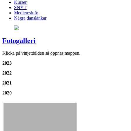
Kurser
SNYT
Medlemsinfo
Några danslänkar
Fotogalleri
Klicka på vinjettbilden så öppnas mappen.
2023
2022
2021
2020