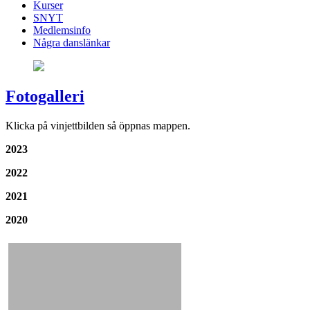
Kurser
SNYT
Medlemsinfo
Några danslänkar
Fotogalleri
Klicka på vinjettbilden så öppnas mappen.
2023
2022
2021
2020